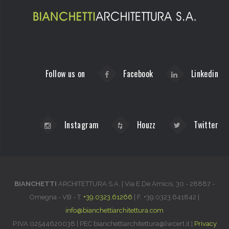
Follow us on
Facebook
Linkedin
Instagram
Houzz
Twitter
BIANCHETTI
ARCHITETTURA S.A. |
Via E.De Amicis, 30
-
28887
-
Omegna
-
VB
-
T.
+39.0323.61266
| F.
+39.0323.641842
|
info@bianchettiarchitettura.com
P.IVA 02544620038 | PEC bianchettiarchitettura@lwcert.it |
Privacy