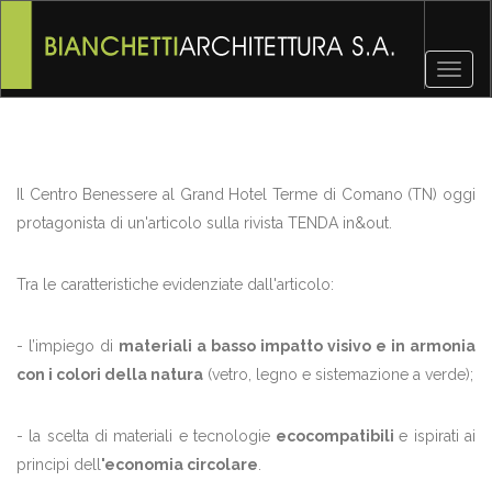
Toggl
naviga
Il Centro Benessere al Grand Hotel Terme di Comano (TN) oggi
protagonista di un'articolo sulla rivista TENDA in&out.
Tra le caratteristiche evidenziate dall'articolo:
- l’impiego di
materiali a basso impatto visivo e in armonia
con i colori della natura
(vetro, legno e sistemazione a verde);
- la scelta di materiali e tecnologie
ecocompatibili
e ispirati ai
principi dell
'economia circolare
.