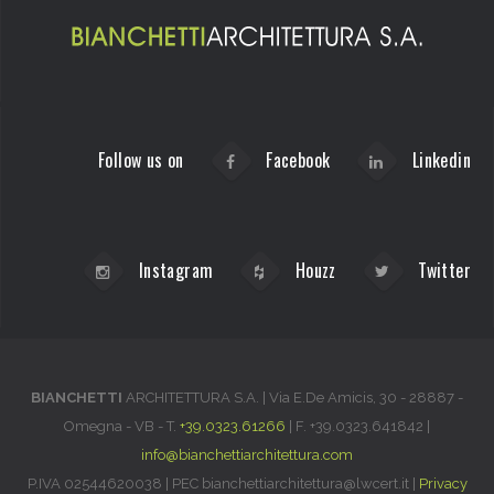
Follow us on
Facebook
Linkedin
Instagram
Houzz
Twitter
BIANCHETTI
ARCHITETTURA S.A. |
Via E.De Amicis, 30
-
28887
-
Omegna
-
VB
-
T.
+39.0323.61266
| F.
+39.0323.641842
|
info@bianchettiarchitettura.com
P.IVA 02544620038 | PEC bianchettiarchitettura@lwcert.it |
Privacy