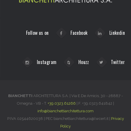
Follow us on
Facebook
Linkedin
Instagram
Houzz
Twitter
BIANCHETTI
ARCHITETTURA S.A. |
Via E.De Amicis, 30
-
28887
-
Omegna
-
VB
-
T.
+39.0323.61266
| F.
+39.0323.641842
|
info@bianchettiarchitettura.com
P.IVA 02544620038 | PEC bianchettiarchitettura@lwcert.it |
Privacy
Policy